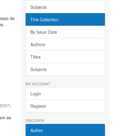
Subjects
cesso de
This Collection
os,
By Issue Date
Authors
Titles
Subjects
MY ACCOUNT
Login
2007
)
Register
cam-se
DISCOVER
Author