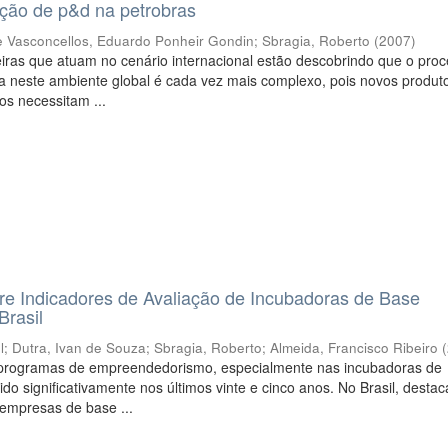
ação de p&d na petrobras
 Vasconcellos, Eduardo Ponheir Gondin
;
Sbragia, Roberto
(
2007
)
iras que atuam no cenário internacional estão descobrindo que o pro
a neste ambiente global é cada vez mais complexo, pois novos produt
os necessitam ...
e Indicadores de Avaliação de Incubadoras de Base
Brasil
l
;
Dutra, Ivan de Souza
;
Sbragia, Roberto
;
Almeida, Francisco Ribeiro
(
programas de empreendedorismo, especialmente nas incubadoras de
ido significativamente nos últimos vinte e cinco anos. No Brasil, desta
 empresas de base ...