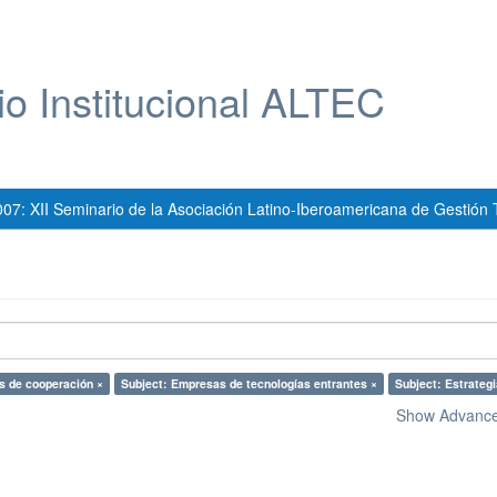
io Institucional ALTEC
007: XII Seminario de la Asociación Latino-Iberoamericana de Gestión 
s de cooperación ×
Subject: Empresas de tecnologías entrantes ×
Subject: Estrategi
Show Advanced