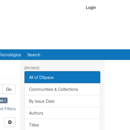
Login
Tecnológica
Search
BROWSE
All of DSpace
Go
Communities & Collections
as ×
By Issue Date
 Filters
Authors
Titles