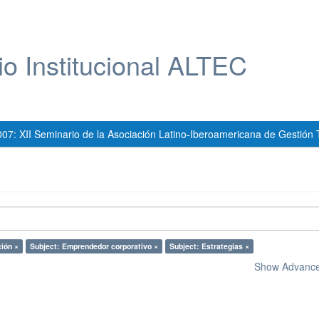
io Institucional ALTEC
007: XII Seminario de la Asociación Latino-Iberoamericana de Gestión 
ción ×
Subject: Emprendedor corporativo ×
Subject: Estrategias ×
Show Advanced