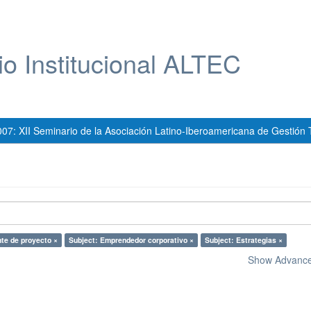
io Institucional ALTEC
007: XII Seminario de la Asociación Latino-Iberoamericana de Gestión 
te de proyecto ×
Subject: Emprendedor corporativo ×
Subject: Estrategias ×
Show Advanced