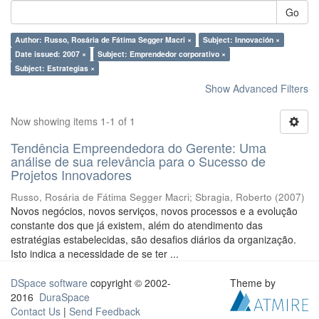
Go
Author: Russo, Rosária de Fátima Segger Macri ×
Subject: Innovación ×
Date issued: 2007 ×
Subject: Emprendedor corporativo ×
Subject: Estrategias ×
Show Advanced Filters
Now showing items 1-1 of 1
Tendência Empreendedora do Gerente: Uma
análise de sua relevância para o Sucesso de
Projetos Innovadores
Russo, Rosária de Fátima Segger Macri
;
Sbragia, Roberto
(
2007
)
Novos negócios, novos serviços, novos processos e a evolução
constante dos que já existem, além do atendimento das
estratégias estabelecidas, são desafios diários da organização.
Isto indica a necessidade de se ter ...
DSpace software
copyright © 2002-
Theme by
2016
DuraSpace
Contact Us
|
Send Feedback