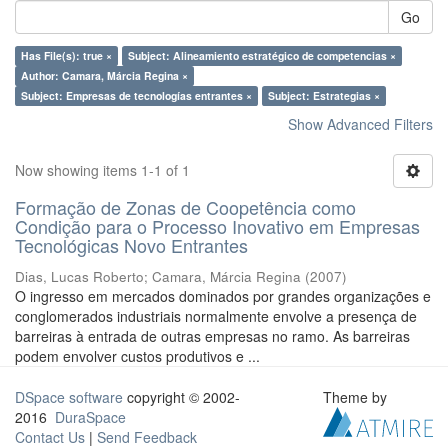
Go
Has File(s): true ×
Subject: Alineamiento estratégico de competencias ×
Author: Camara, Márcia Regina ×
Subject: Empresas de tecnologías entrantes ×
Subject: Estrategias ×
Show Advanced Filters
Now showing items 1-1 of 1
Formação de Zonas de Coopetência como
Condição para o Processo Inovativo em Empresas
Tecnológicas Novo Entrantes
Dias, Lucas Roberto
;
Camara, Márcia Regina
(
2007
)
O ingresso em mercados dominados por grandes organizações e
conglomerados industriais normalmente envolve a presença de
barreiras à entrada de outras empresas no ramo. As barreiras
podem envolver custos produtivos e ...
DSpace software
copyright © 2002-
Theme by
2016
DuraSpace
Contact Us
|
Send Feedback