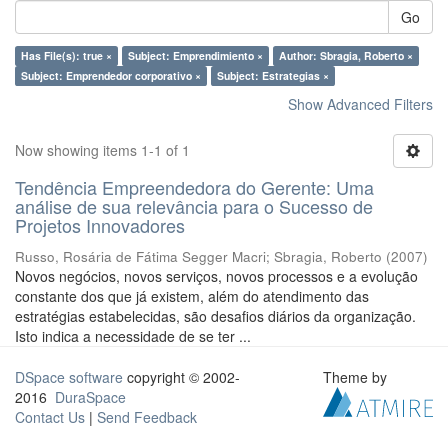
Go
Has File(s): true ×
Subject: Emprendimiento ×
Author: Sbragia, Roberto ×
Subject: Emprendedor corporativo ×
Subject: Estrategias ×
Show Advanced Filters
Now showing items 1-1 of 1
Tendência Empreendedora do Gerente: Uma
análise de sua relevância para o Sucesso de
Projetos Innovadores
Russo, Rosária de Fátima Segger Macri
;
Sbragia, Roberto
(
2007
)
Novos negócios, novos serviços, novos processos e a evolução
constante dos que já existem, além do atendimento das
estratégias estabelecidas, são desafios diários da organização.
Isto indica a necessidade de se ter ...
DSpace software
copyright © 2002-
Theme by
2016
DuraSpace
Contact Us
|
Send Feedback