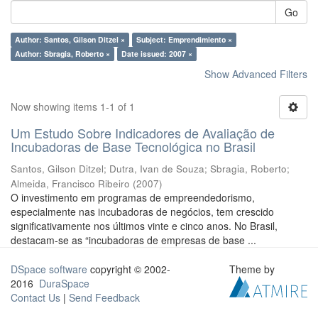
Go
Author: Santos, Gilson Ditzel ×
Subject: Emprendimiento ×
Author: Sbragia, Roberto ×
Date issued: 2007 ×
Show Advanced Filters
Now showing items 1-1 of 1
Um Estudo Sobre Indicadores de Avaliação de
Incubadoras de Base Tecnológica no Brasil
Santos, Gilson Ditzel
;
Dutra, Ivan de Souza
;
Sbragia, Roberto
;
Almeida, Francisco Ribeiro
(
2007
)
O investimento em programas de empreendedorismo,
especialmente nas incubadoras de negócios, tem crescido
significativamente nos últimos vinte e cinco anos. No Brasil,
destacam-se as “incubadoras de empresas de base ...
DSpace software
copyright © 2002-
Theme by
2016
DuraSpace
Contact Us
|
Send Feedback