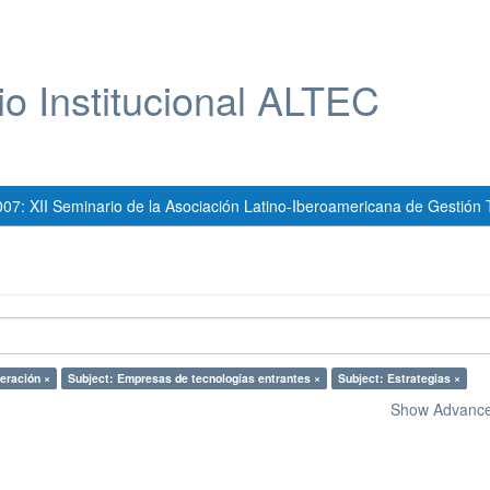
io Institucional ALTEC
007: XII Seminario de la Asociación Latino-Iberoamericana de Gestión 
eración ×
Subject: Empresas de tecnologías entrantes ×
Subject: Estrategias ×
Show Advanced