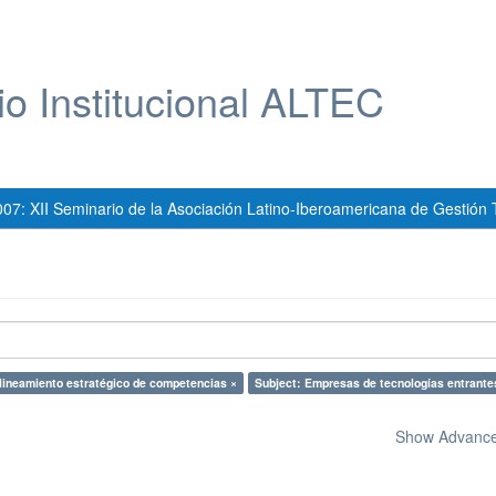
io Institucional ALTEC
007: XII Seminario de la Asociación Latino-Iberoamericana de Gestión 
lineamiento estratégico de competencias ×
Subject: Empresas de tecnologías entrante
Show Advanced