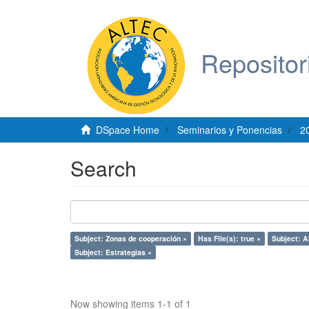
Repositor
DSpace Home
Seminarios y Ponencias
2
Search
Subject: Zonas de cooperación ×
Has File(s): true ×
Subject: A
Subject: Estrategias ×
Now showing items 1-1 of 1