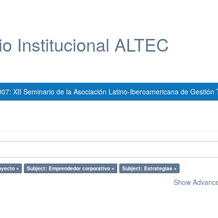
io Institucional ALTEC
007: XII Seminario de la Asociación Latino-Iberoamericana de Gestión 
oyecto ×
Subject: Emprendedor corporativo ×
Subject: Estrategias ×
Show Advanced