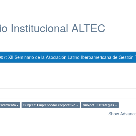
io Institucional ALTEC
007: XII Seminario de la Asociación Latino-Iberoamericana de Gestión 
endimiento ×
Subject: Emprendedor corporativo ×
Subject: Estrategias ×
Show Advanced