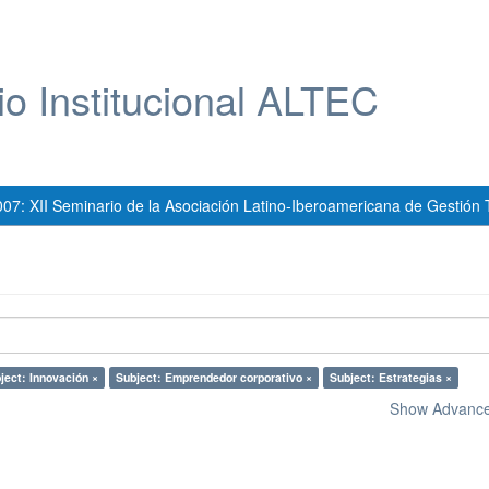
io Institucional ALTEC
007: XII Seminario de la Asociación Latino-Iberoamericana de Gestión 
ject: Innovación ×
Subject: Emprendedor corporativo ×
Subject: Estrategias ×
Show Advanced