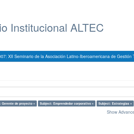
io Institucional ALTEC
007: XII Seminario de la Asociación Latino-Iberoamericana de Gestión 
: Gerente de proyecto ×
Subject: Emprendedor corporativo ×
Subject: Estrategias ×
Show Advanced