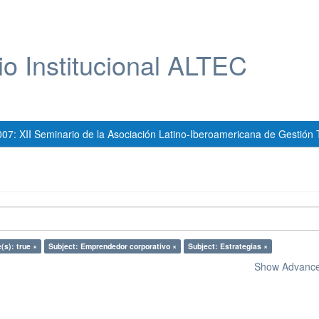
io Institucional ALTEC
007: XII Seminario de la Asociación Latino-Iberoamericana de Gestión 
(s): true ×
Subject: Emprendedor corporativo ×
Subject: Estrategias ×
Show Advanced