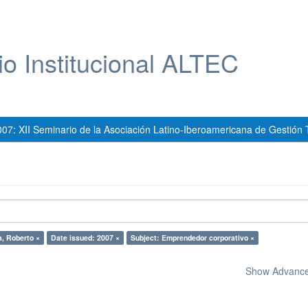
io Institucional ALTEC
007: XII Seminario de la Asociación Latino-Iberoamericana de Gestión 
a, Roberto ×
Date issued: 2007 ×
Subject: Emprendedor corporativo ×
Show Advanced