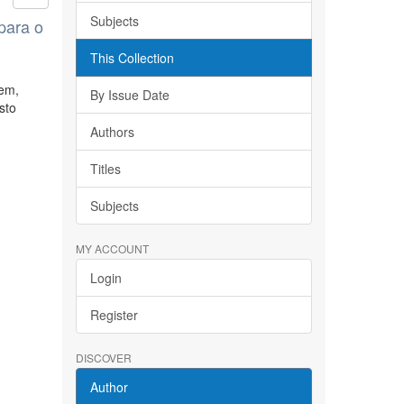
Subjects
para o
This Collection
tem,
By Issue Date
sto
Authors
Titles
Subjects
MY ACCOUNT
Login
Register
DISCOVER
Author