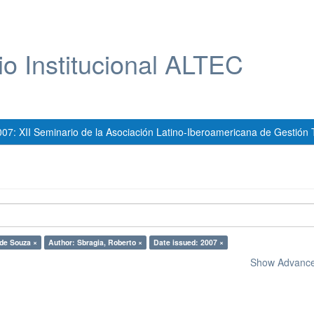
io Institucional ALTEC
007: XII Seminario de la Asociación Latino-Iberoamericana de Gestión 
 de Souza ×
Author: Sbragia, Roberto ×
Date issued: 2007 ×
Show Advanced