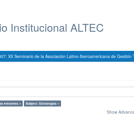
io Institucional ALTEC
007: XII Seminario de la Asociación Latino-Iberoamericana de Gestión 
as entrantes ×
Subject: Estrategias ×
Show Advanced