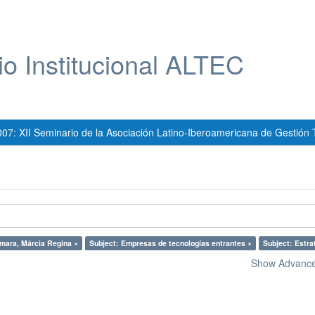
io Institucional ALTEC
007: XII Seminario de la Asociación Latino-Iberoamericana de Gestión 
mara, Márcia Regina ×
Subject: Empresas de tecnologías entrantes ×
Subject: Estra
Show Advanced