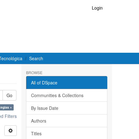
Login
Tecnológica
Search
BROWSE
All of DSpace
Go
Communities & Collections
tegias ×
By Issue Date
 Filters
Authors
Titles