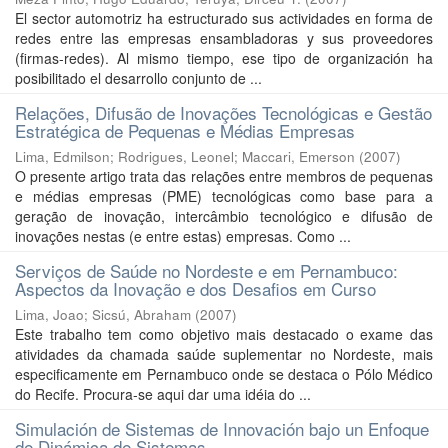
El sector automotriz ha estructurado sus actividades en forma de
redes entre las empresas ensambladoras y sus proveedores
(firmas-redes). Al mismo tiempo, ese tipo de organización ha
posibilitado el desarrollo conjunto de ...
Relações, Difusão de Inovações Tecnológicas e Gestão
Estratégica de Pequenas e Médias Empresas
Lima, Edmilson
;
Rodrigues, Leonel
;
Maccari, Emerson
(
2007
)
O presente artigo trata das relações entre membros de pequenas
e médias empresas (PME) tecnológicas como base para a
geração de inovação, intercâmbio tecnológico e difusão de
inovações nestas (e entre estas) empresas. Como ...
Serviços de Saúde no Nordeste e em Pernambuco:
Aspectos da Inovação e dos Desafios em Curso
Lima, Joao
;
Sicsú, Abraham
(
2007
)
Este trabalho tem como objetivo mais destacado o exame das
atividades da chamada saúde suplementar no Nordeste, mais
especificamente em Pernambuco onde se destaca o Pólo Médico
do Recife. Procura-se aqui dar uma idéia do ...
Simulación de Sistemas de Innovación bajo un Enfoque
de Dinámica de Sistemas