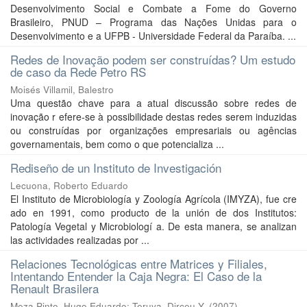
Desenvolvimento Social e Combate a Fome do Governo
Brasileiro, PNUD – Programa das Nações Unidas para o
Desenvolvimento e a UFPB - Universidade Federal da Paraíba. ...
Redes de Inovação podem ser construídas? Um estudo
de caso da Rede Petro RS
Moisés Villamil, Balestro
Uma questão chave para a atual discussão sobre redes de
inovação r efere-se à possibilidade destas redes serem induzidas
ou construídas por organizações empresariais ou agências
governamentais, bem como o que potencializa ...
Rediseño de un Instituto de Investigación
Lecuona, Roberto Eduardo
El Instituto de Microbiología y Zoología Agrícola (IMYZA), fue cre
ado en 1991, como producto de la unión de dos Institutos:
Patología Vegetal y Microbiologí a. De esta manera, se analizan
las actividades realizadas por ...
Relaciones Tecnológicas entre Matrices y Filiales,
Intentando Entender la Caja Negra: El Caso de la
Renault Brasilera
Meza Pinto, Hugo Eduardo
;
Teruya, Dirceu Y.
(
2007
)