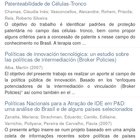
Patenteabilidade de Células-Tronco
Chamas, Claudia Inés
;
Vasconcellos, Alexandre
;
Rohem, Priscila
;
Reis, Roberto Silveira
O objetivo do trabalho é identificar padrões de proteção
patentária no campo das células- tronco, bem como propor
alguns critérios para a concessão de patente s nesse campo do
conhecimento no Brasil. A terapia com ...
Políticas de innovación tecnológica: un estudio sobre
las políticas de intermediación (Broker Policies)
Alba, Martín
(
2007
)
El objetivo del presente trabajo es realizar un aporte al campo de
la política pública de innovación. Basado en los “enfoques
potenciadores de la intermediación o vinculación (Broker
Policies)” así como también en el ...
Políticas Nacionais para a Atração de IDE em P&D:
uma análise do Brasil e de alguns países selecionados
Zanatta, Mariana
;
Strachman, Eduardo
;
Camilo, Edilaine
;
Varrichio, Pollyana
;
Pereira de Carvalho, Flavia
(
2007
)
O presente artigo insere-se num projeto baseado em uma ampla
coleta de informações recentes sobre políticas de países