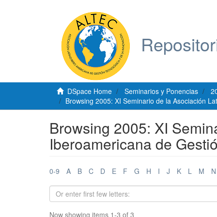
Repositor
DSpace Home
Seminarios y Ponencias
2
Browsing 2005: XI Seminario de la Asociación La
Browsing 2005: XI Semina
Iberoamericana de Gestió
0-9
A
B
C
D
E
F
G
H
I
J
K
L
M
N
Now showing items 1-3 of 3