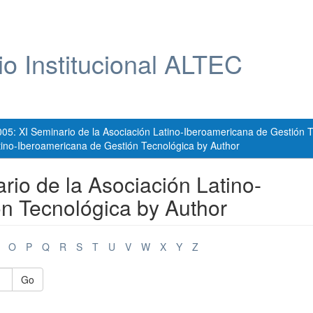
io Institucional ALTEC
005: XI Seminario de la Asociación Latino-Iberoamericana de Gestión 
tino-Iberoamericana de Gestión Tecnológica by Author
rio de la Asociación Latino-
n Tecnológica by Author
O
P
Q
R
S
T
U
V
W
X
Y
Z
Go