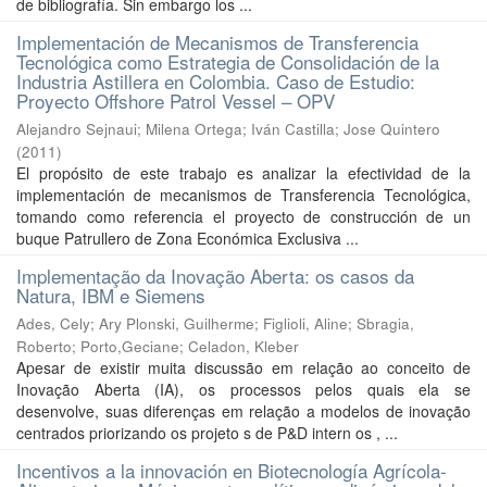
de bibliografía. Sin embargo los ...
Implementación de Mecanismos de Transferencia
Tecnológica como Estrategia de Consolidación de la
Industria Astillera en Colombia. Caso de Estudio:
Proyecto Offshore Patrol Vessel – OPV
Alejandro Sejnaui
;
Milena Ortega
;
Iván Castilla
;
Jose Quintero
(
2011
)
El propósito de este trabajo es analizar la efectividad de la
implementación de mecanismos de Transferencia Tecnológica,
tomando como referencia el proyecto de construcción de un
buque Patrullero de Zona Económica Exclusiva ...
Implementação da Inovação Aberta: os casos da
Natura, IBM e Siemens
Ades, Cely
;
Ary Plonski, Guilherme
;
Figlioli, Aline
;
Sbragia,
Roberto
;
Porto,Geciane
;
Celadon, Kleber
Apesar de existir muita discussão em relação ao conceito de
Inovação Aberta (IA), os processos pelos quais ela se
desenvolve, suas diferenças em relação a modelos de inovação
centrados priorizando os projeto s de P&D intern os , ...
Incentivos a la innovación en Biotecnología Agrícola-