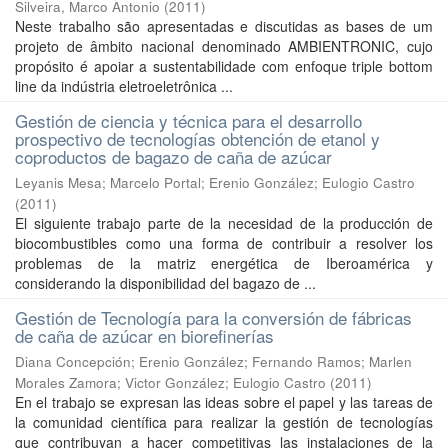
Silveira, Marco Antonio
(
2011
)
Neste trabalho são apresentadas e discutidas as bases de um
projeto de âmbito nacional denominado AMBIENTRONIC, cujo
propósito é apoiar a sustentabilidade com enfoque triple bottom
line da indústria eletroeletrônica ...
Gestión de ciencia y técnica para el desarrollo
prospectivo de tecnologías obtención de etanol y
coproductos de bagazo de caña de azúcar
Leyanis Mesa
;
Marcelo Portal
;
Erenio González
;
Eulogio Castro
(
2011
)
El siguiente trabajo parte de la necesidad de la producción de
biocombustibles como una forma de contribuir a resolver los
problemas de la matriz energética de Iberoamérica y
considerando la disponibilidad del bagazo de ...
Gestión de Tecnología para la conversión de fábricas
de caña de azúcar en biorefinerías
Diana Concepción
;
Erenio González
;
Fernando Ramos
;
Marlen
Morales Zamora
;
Victor González
;
Eulogio Castro
(
2011
)
En el trabajo se expresan las ideas sobre el papel y las tareas de
la comunidad científica para realizar la gestión de tecnologías
que contribuyan a hacer competitivas las instalaciones de la