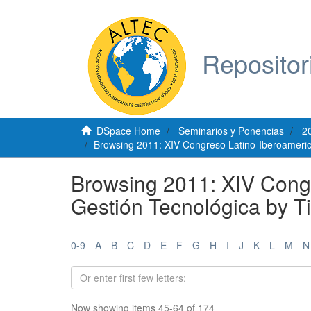
Repositor
DSpace Home
Seminarios y Ponencias
2
Browsing 2011: XIV Congreso Latino-Iberoameric
Browsing 2011: XIV Cong
Gestión Tecnológica by Ti
0-9
A
B
C
D
E
F
G
H
I
J
K
L
M
N
Now showing items 45-64 of 174