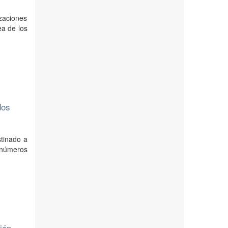
zaciones
ea de los
dos
stinado a
inúmeros
ión