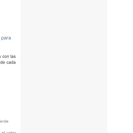
e para
s con las
 de cada
Verde