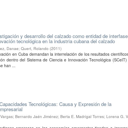
estigación y desarrollo del calzado como entidad de interfas
novación tecnológica en la industria cubana del calzado
ez, Danae
;
Quert, Rolando
(
2011
)
ovación en Cuba demandan la interrelación de los resultados científico
ión dentro del Sistema de Ciencia e Innovación Tecnológica (SCeIT)
se han ...
 Capacidades Tecnológicas: Causa y Expresión de la
Empresarial
 Vargas
;
Bernardo Jaén Jiménez
;
Berta E. Madrigal Torres
;
Lorena G. 