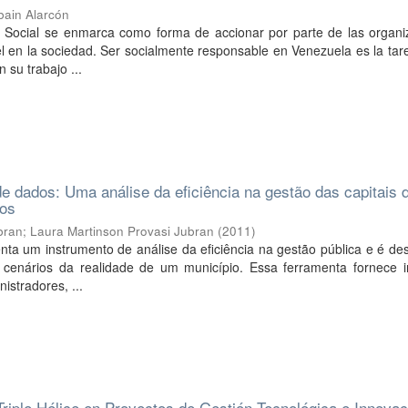
bain Alarcón
 Social se enmarca como forma de accionar por parte de las organi
 en la sociedad. Ser socialmente responsable en Venezuela es la tar
 su trabajo ...
 dados: Uma análise da eficiência na gestão das capitais 
ros
bran
;
Laura Martinson Provasi Jubran
(
2011
)
ta um instrumento de análise da eficiência na gestão pública e é de
s cenários da realidade de um município. Essa ferramenta fornece 
istradores, ...
 Triple Hélice en Proyectos de Gestión Tecnológica e Innovac