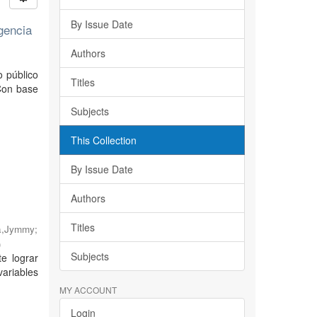
By Issue Date
gencia
Authors
o público
Titles
 Con base
Subjects
This Collection
By Issue Date
Authors
Titles
a,Jymmy
;
)
Subjects
te lograr
variables
MY ACCOUNT
Login