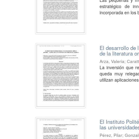
Las pequeñas y me
estratégico de in
incorporada en los 
El desarrollo de 
de la literatura 
Arza, Valeria
;
Caratt
La inversión que re
queda muy relegad
utilizan aplicaciones
El Instituto Poli
las universidad
Pérez, Pilar
;
Gonzal