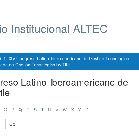
io Institucional ALTEC
011: XIV Congreso Latino-Iberoamericano de Gestión Tecnológica
ano de Gestión Tecnológica by Title
reso Latino-Iberoamericano de
tle
O
P
Q
R
S
T
U
V
W
X
Y
Z
Go