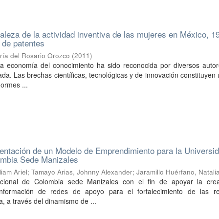
aleza de la actividad inventiva de las mujeres en México, 1
 de patentes
ría del Rosario Orozco
(
2011
)
la economía del conocimiento ha sido reconocida por diversos autor
zada. Las brechas científicas, tecnológicas y de innovación constituyen 
normes ...
entación de un Modelo de Emprendimiento para la Universi
ombia Sede Manizales
iam Ariel
;
Tamayo Arias, Johnny Alexander
;
Jaramillo Huérfano, Natali
cional de Colombia sede Manizales con el fin de apoyar la cre
formación de redes de apoyo para el fortalecimiento de las re
, a través del dinamismo de ...