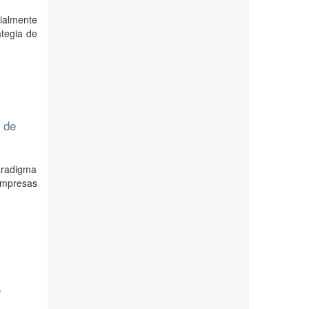
ialmente
ategia de
n de
aradigma
 empresas
o