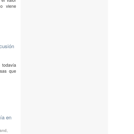
el valor
mo viene
scusión
o todavía
esas que
gía en
and,