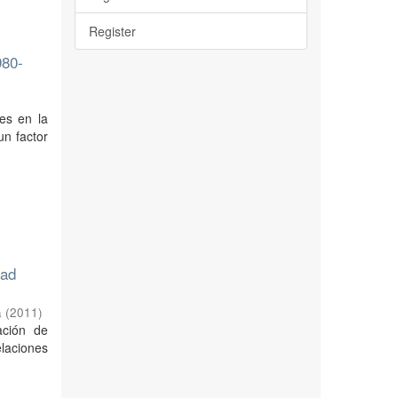
Register
980-
es en la
un factor
dad
a
(
2011
)
ación de
laciones