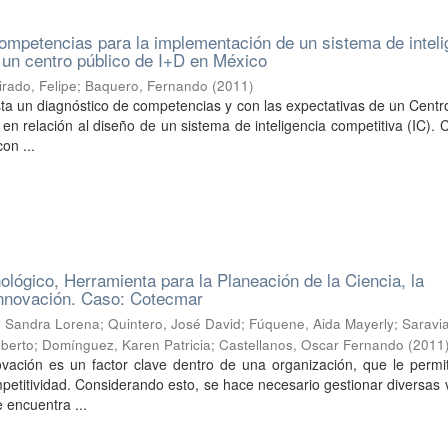
ompetencias para la implementación de un sistema de inteli
 un centro público de I+D en México
irado, Felipe
;
Baquero, Fernando
(
2011
)
sta un diagnóstico de competencias y con las expectativas de un Centr
en relación al diseño de un sistema de inteligencia competitiva (IC).
on ...
ológico, Herramienta para la Planeación de la Ciencia, la
Innovación. Caso: Cotecmar
, Sandra Lorena
;
Quintero, José David
;
Fúquene, Aida Mayerly
;
Saravi
lberto
;
Domínguez, Karen Patricia
;
Castellanos, Oscar Fernando
(
2011
ovación es un factor clave dentro de una organización, que le permi
mpetitividad. Considerando esto, se hace necesario gestionar diversas 
 encuentra ...