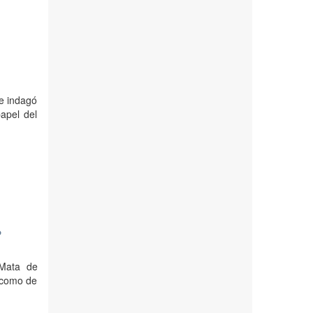
ue indagó
apel del
?
 Mata de
 como de