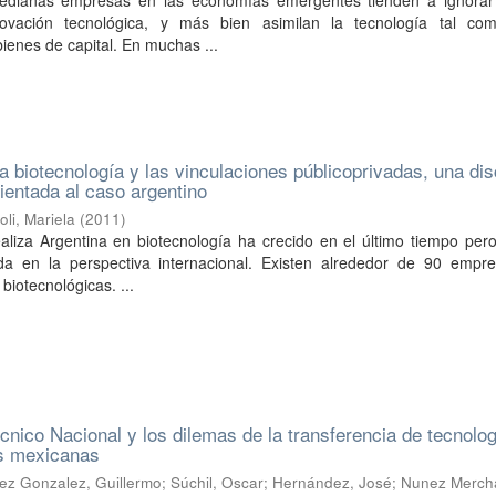
dianas empresas en las economías emergentes tienden a ignorar 
novación tecnológica, y más bien asimilan la tecnología tal co
bienes de capital. En muchas ...
la biotecnología y las vinculaciones públicoprivadas, una di
orientada al caso argentino
oli, Mariela
(
2011
)
aliza Argentina en biotecnología ha crecido en el último tiempo per
a en la perspectiva internacional. Existen alrededor de 90 empr
 biotecnológicas. ...
técnico Nacional y los dilemas de la transferencia de tecnolo
es mexicanas
ez Gonzalez, Guillermo
;
Súchil, Oscar
;
Hernández, José
;
Nunez Merch