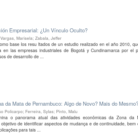
ión Empresarial: ¿Un Vínculo Oculto?
;
Vargas, Marisela
;
Zabala, Jeffer
como base los resu ltados de un estudio realizado en el año 2010, q
a en las empresas industriales de Bogotá y Cundinamarca por el p
os de desarrollo de ...
na da Mata de Pernambuco: Algo de Novo? Mais do Mesmo
ão Policarpo
;
Ferreira, Sylas
;
Pinto, Malu
amina o panorama atual das atividades econômicas da Zona da
bjetivo de identificar aspectos de mudança e de continuidade, bem
licações para tais ...