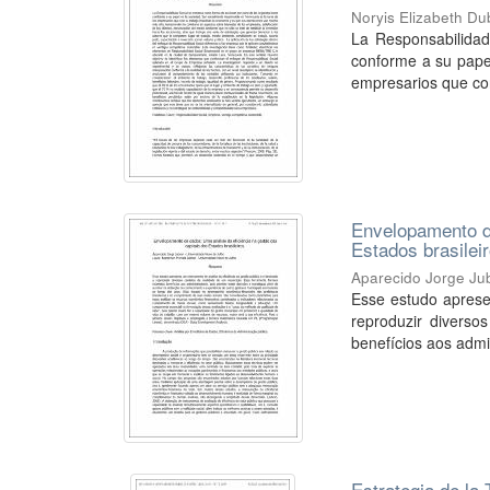
Noryis Elizabeth Du
La Responsabilidad
conforme a su papel
empresarios que con
Envelopamento de
Estados brasilei
Aparecido Jorge Ju
Esse estudo apresen
reproduzir diverso
benefícios aos admin
Estrategia de la