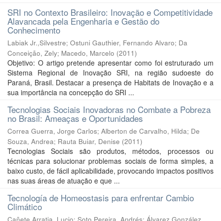
SRI no Contexto Brasileiro: Inovação e Competitividade
Alavancada pela Engenharia e Gestão do
Conhecimento
Labiak Jr.,Silvestre
;
Ostuni Gauthier, Fernando Alvaro
;
Da
Conceição, Zely
;
Macedo, Marcelo
(
2011
)
Objetivo: O artigo pretende apresentar como foi estruturado um
Sistema Regional de Inovação SRI, na região sudoeste do
Paraná, Brasil. Destacar a presença de Habitats de Inovação e a
sua importância na concepção do SRI ...
Tecnologias Sociais Inovadoras no Combate a Pobreza
no Brasil: Ameaças e Oportunidades
Correa Guerra, Jorge Carlos
;
Alberton de Carvalho, Hilda
;
De
Souza, Andrea
;
Rauta Buiar, Denise
(
2011
)
Tecnologias Sociais são produtos, métodos, processos ou
técnicas para solucionar problemas sociais de forma simples, a
baixo custo, de fácil aplicabilidade, provocando impactos positivos
nas suas áreas de atuação e que ...
Tecnología de Homeostasis para enfrentar Cambio
Climático
Cañete Arratia, Lucio
;
Soto Pereira, Andrés
;
Álvarez González,