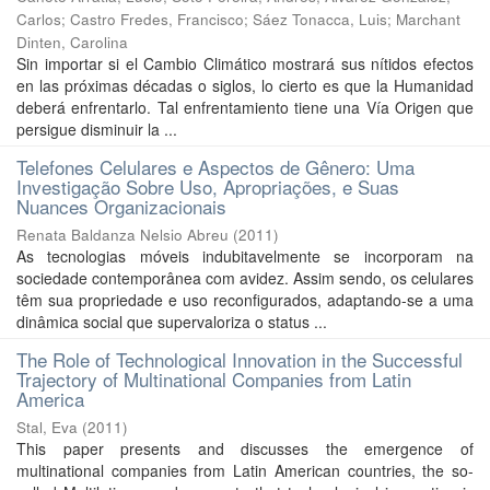
Carlos
;
Castro Fredes, Francisco
;
Sáez Tonacca, Luis
;
Marchant
Dinten, Carolina
Sin importar si el Cambio Climático mostrará sus nítidos efectos
en las próximas décadas o siglos, lo cierto es que la Humanidad
deberá enfrentarlo. Tal enfrentamiento tiene una Vía Origen que
persigue disminuir la ...
Telefones Celulares e Aspectos de Gênero: Uma
Investigação Sobre Uso, Apropriações, e Suas
Nuances Organizacionais
Renata Baldanza Nelsio Abreu
(
2011
)
As tecnologias móveis indubitavelmente se incorporam na
sociedade contemporânea com avidez. Assim sendo, os celulares
têm sua propriedade e uso reconfigurados, adaptando-se a uma
dinâmica social que supervaloriza o status ...
The Role of Technological Innovation in the Successful
Trajectory of Multinational Companies from Latin
America
Stal, Eva
(
2011
)
This paper presents and discusses the emergence of
multinational companies from Latin American countries, the so-