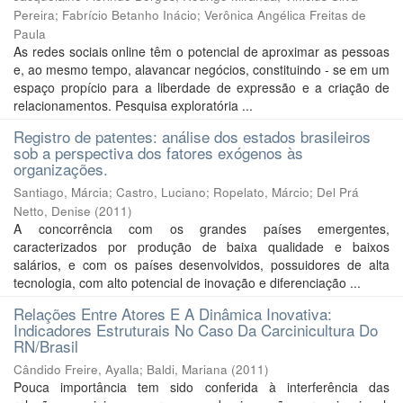
Pereira
;
Fabrício Betanho Inácio
;
Verônica Angélica Freitas de
Paula
As redes sociais online têm o potencial de aproximar as pessoas
e, ao mesmo tempo, alavancar negócios, constituindo - se em um
espaço propício para a liberdade de expressão e a criação de
relacionamentos. Pesquisa exploratória ...
Registro de patentes: análise dos estados brasileiros
sob a perspectiva dos fatores exógenos às
organizações.
Santiago, Márcia
;
Castro, Luciano
;
Ropelato, Márcio
;
Del Prá
Netto, Denise
(
2011
)
A concorrência com os grandes países emergentes,
caracterizados por produção de baixa qualidade e baixos
salários, e com os países desenvolvidos, possuidores de alta
tecnologia, com alto potencial de inovação e diferenciação ...
Relações Entre Atores E A Dinâmica Inovativa:
Indicadores Estruturais No Caso Da Carcinicultura Do
RN/Brasil
Cândido Freire, Ayalla
;
Baldi, Mariana
(
2011
)
Pouca importância tem sido conferida à interferência das