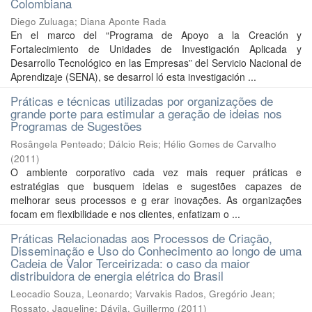
Colombiana
Diego Zuluaga
;
Diana Aponte Rada
En el marco del “Programa de Apoyo a la Creación y
Fortalecimiento de Unidades de Investigación Aplicada y
Desarrollo Tecnológico en las Empresas” del Servicio Nacional de
Aprendizaje (SENA), se desarrol ló esta investigación ...
Práticas e técnicas utilizadas por organizações de
grande porte para estimular a geração de ideias nos
Programas de Sugestões
Rosângela Penteado
;
Dálcio Reis
;
Hélio Gomes de Carvalho
(
2011
)
O ambiente corporativo cada vez mais requer práticas e
estratégias que busquem ideias e sugestões capazes de
melhorar seus processos e g erar inovações. As organizações
focam em flexibilidade e nos clientes, enfatizam o ...
Práticas Relacionadas aos Processos de Criação,
Disseminação e Uso do Conhecimento ao longo de uma
Cadeia de Valor Terceirizada: o caso da maior
distribuidora de energia elétrica do Brasil
Leocadio Souza, Leonardo
;
Varvakis Rados, Gregório Jean
;
Rossato, Jaqueline
;
Dávila, Guillermo
(
2011
)