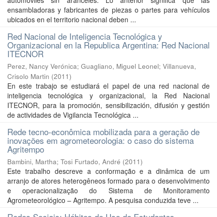
automóviles sin aranceles. Lo anterior significa que las
ensambladoras y fabricantes de piezas o partes para vehículos
ubicados en el territorio nacional deben ...
Red Nacional de Inteligencia Tecnológica y
Organizacional en la Republica Argentina: Red Nacional
ITECNOR
Perez, Nancy Verónica
;
Guagliano, Miguel Leonel
;
Villanueva,
Crisolo Martin
(
2011
)
En este trabajo se estudiará el papel de una red nacional de
inteligencia tecnológica y organizacional, la Red Nacional
ITECNOR, para la promoción, sensibilización, difusión y gestión
de actividades de Vigilancia Tecnológica ...
Rede tecno-econômica mobilizada para a geração de
inovações em agrometeorologia: o caso do sistema
Agritempo
Bambini, Martha
;
Tosi Furtado, André
(
2011
)
Este trabalho descreve a conformação e a dinâmica de um
arranjo de atores heterogêneos formado para o desenvolvimento
e operacionalização do Sistema de Monitoramento
Agrometeorológico – Agritempo. A pesquisa conduzida teve ...
Redes Sociais: Hábitos de Uso de Estudantes