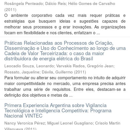
Rosângela Penteado
;
Dálcio Reis
;
Hélio Gomes de Carvalho
(
2011
)
O ambiente corporativo cada vez mais requer práticas e
estratégias que busquem ideias e sugestões capazes de
melhorar seus processos e g erar inovações. As organizações
focam em flexibilidade e nos clientes, enfatizam o ...
Práticas Relacionadas aos Processos de Criação,
Disseminação e Uso do Conhecimento ao longo de uma
Cadeia de Valor Terceirizada: o caso da maior
distribuidora de energia elétrica do Brasil
Leocadio Souza, Leonardo
;
Varvakis Rados, Gregório Jean
;
Rossato, Jaqueline
;
Dávila, Guillermo
(
2011
)
Para formular ou alterar seu comportamento no intuito de adquirir
maior competitividade no mercado, uma empresa precisa antes
trabalhar uma série de requisitos. Entre eles, destacam-se a
definição dos objetivos e metas da ...
Primera Experiencia Argentina sobre Vigilancia
Tecnológica e Inteligencia Competitiva: Programa
Nacional VINTEC
Nancy Veronica Pérez
;
Miguel Leonel Guagliano
;
Crisolo Martin
Villanueva
(
2011
)