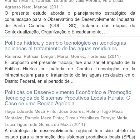
Kurman Merlin, Fabrício
;
Duarte do Valle Pereira, Vera Lúcia
;
Agrasso Neto, Manoel
(
2011
)
O presente estudo aborda o planejamento estratégico da
comunicação para o Observatório de Desenvolvimento Industrial
de Santa Catarina (ODI – SC), tratando das etapas de
Contextualização, Organização e Encadeamento, ...
Política hídrica y cambio tecnológico en tecnologías
aplicadas al tratamiento de las aguas residuales
Ramírez, Patricia
;
Longar, María
;
Gómez, Hortensia
(
2011
)
El propósito del presente trabajo, fue analizar el impacto de la
Política Hídrica en materia de Cambio Tecnológico en la
infraestructura para el tratamiento de las aguas residuales en el
Distrito Federal, en el periodo de ...
Políticas de Desenvolvimento Econômico e Promoção
Tecnológica de Sistemas Produtivos Locais Rurais: O
Caso de uma Região Agrícola
Hugo Eduardo Meza Pinto
;
José Soares
;
Rufino Hugo Meza
Montalvo
;
Pamela Meza Pinto
;
Dirceu Yoshikazu Teruya
;
Maria
Lucia Figueiredo Gomes de Meza
(
2011
)
A estratégia de desenvolvimento regional tem sido objeto de
estudo para a promoção dos sistemas produtivos locais (SPLs)