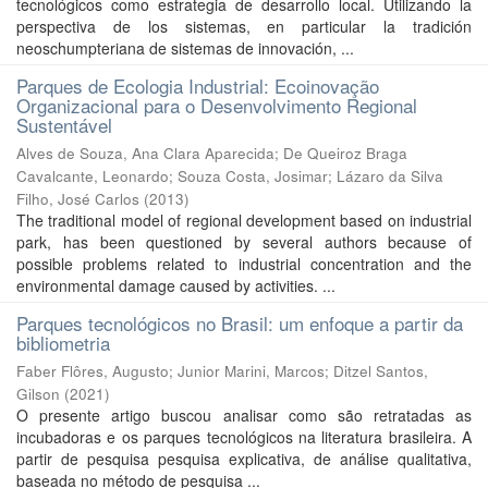
tecnológicos como estrategia de desarrollo local. Utilizando la
perspectiva de los sistemas, en particular la tradición
neoschumpteriana de sistemas de innovación, ...
Parques de Ecologia Industrial: Ecoinovação
Organizacional para o Desenvolvimento Regional
Sustentável
Alves de Souza, Ana Clara Aparecida
;
De Queiroz Braga
Cavalcante, Leonardo
;
Souza Costa, Josimar
;
Lázaro da Silva
Filho, José Carlos
(
2013
)
The traditional model of regional development based on industrial
park, has been questioned by several authors because of
possible problems related to industrial concentration and the
environmental damage caused by activities. ...
Parques tecnológicos no Brasil: um enfoque a partir da
bibliometria
Faber Flôres, Augusto
;
Junior Marini, Marcos
;
Ditzel Santos,
Gilson
(
2021
)
O presente artigo buscou analisar como são retratadas as
incubadoras e os parques tecnológicos na literatura brasileira. A
partir de pesquisa pesquisa explicativa, de análise qualitativa,
baseada no método de pesquisa ...