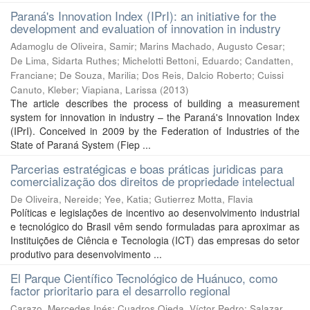
Paraná's Innovation Index (IPrI): an initiative for the
development and evaluation of innovation in industry
Adamoglu de Oliveira, Samir
;
Marins Machado, Augusto Cesar
;
De Lima, Sidarta Ruthes
;
Michelotti Bettoni, Eduardo
;
Candatten,
Franciane
;
De Souza, Marilia
;
Dos Reis, Dalcio Roberto
;
Cuissi
Canuto, Kleber
;
Viapiana, Larissa
(
2013
)
The article describes the process of building a measurement
system for innovation in industry – the Paraná's Innovation Index
(IPrI). Conceived in 2009 by the Federation of Industries of the
State of Paraná System (Fiep ...
Parcerias estratégicas e boas práticas juridicas para
comercialização dos direitos de propriedade intelectual
De Oliveira, Nereide
;
Yee, Katia
;
Gutierrez Motta, Flavia
Políticas e legislações de incentivo ao desenvolvimento industrial
e tecnológico do Brasil vêm sendo formuladas para aproximar as
Instituições de Ciência e Tecnologia (ICT) das empresas do setor
produtivo para desenvolvimento ...
El Parque Científico Tecnológico de Huánuco, como
factor prioritario para el desarrollo regional
Carazo, Mercedes Inés
;
Cuadros Ojeda, Víctor Pedro
;
Salazar