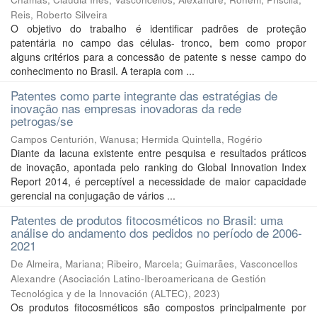
Reis, Roberto Silveira
O objetivo do trabalho é identificar padrões de proteção
patentária no campo das células- tronco, bem como propor
alguns critérios para a concessão de patente s nesse campo do
conhecimento no Brasil. A terapia com ...
Patentes como parte integrante das estratégias de
inovação nas empresas inovadoras da rede
petrogas/se
Campos Centurión, Wanusa
;
Hermida Quintella, Rogério
Diante da lacuna existente entre pesquisa e resultados práticos
de inovação, apontada pelo ranking do Global Innovation Index
Report 2014, é perceptível a necessidade de maior capacidade
gerencial na conjugação de vários ...
Patentes de produtos fitocosméticos no Brasil: uma
análise do andamento dos pedidos no período de 2006-
2021
De Almeira, Mariana
;
Ribeiro, Marcela
;
Guimarães, Vasconcellos
Alexandre
(
Asociación Latino-Iberoamericana de Gestión
Tecnológica y de la Innovación (ALTEC)
,
2023
)
Os produtos fitocosméticos são compostos principalmente por