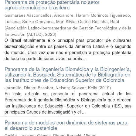
Panorama da proteção patentária no setor
agrobiotecnológico brasileiro
Guimarães Vasconcellos, Alexandre
;
Harumi Morimoto Figueiredo,
Luciana
;
Satiko Onoyama, Mori Silvia
;
Osório Rosinha, Raúl
(
Asociación Latino-Iberoamericana de Gestión Tecnológica y de la
Innovación (ALTEC)
,
2023
)
O Brasil atualmente é o principal país produtor de cultivares
biotecnológicas entre os países da América Latina e o segundo
do mundo. Uma vez que não é permitida a proteção patentária
do todo ou parte de seres vivos naturais ...
Panorama de la Ingeniería Biomédica y la Bioingeniería,
utilizando la Búsqueda Sistemática de la Bibliografía en
las Instituciones de Educación Superior de Colombia
Jaramillo, Diana
;
Escobar, Nelson
;
Salazar, Kelly
(
2019
)
En este artículo se presenta el panorama actual de los
Programas de Ingeniería Biomédica y Bioingeniería que ofrecen
las Instituciones de Educación Superior en Colombia (IES), sus
principales Grupos de investigación y el ...
Panorama de modelos con dinámica de sistemas para
el desarrollo sostenible
Gallón, Luciano
;
Gómez, Diego
;
Barceló, Miquel