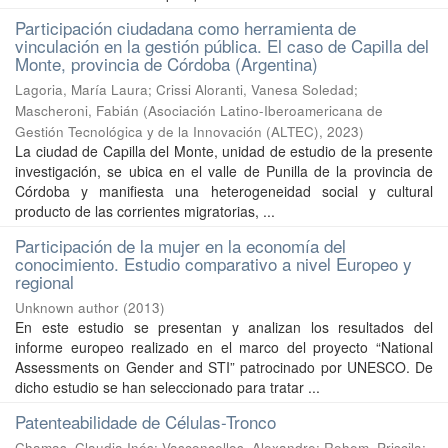
Participación ciudadana como herramienta de
vinculación en la gestión pública. El caso de Capilla del
Monte, provincia de Córdoba (Argentina)
Lagoria, María Laura
;
Crissi Aloranti, Vanesa Soledad
;
Mascheroni, Fabián
(
Asociación Latino-Iberoamericana de
Gestión Tecnológica y de la Innovación (ALTEC)
,
2023
)
La ciudad de Capilla del Monte, unidad de estudio de la presente
investigación, se ubica en el valle de Punilla de la provincia de
Córdoba y manifiesta una heterogeneidad social y cultural
producto de las corrientes migratorias, ...
Participación de la mujer en la economía del
conocimiento. Estudio comparativo a nivel Europeo y
regional
Unknown author
(
2013
)
En este estudio se presentan y analizan los resultados del
informe europeo realizado en el marco del proyecto “National
Assessments on Gender and STI” patrocinado por UNESCO. De
dicho estudio se han seleccionado para tratar ...
Patenteabilidade de Células-Tronco
Chamas, Claudia Inés
;
Vasconcellos, Alexandre
;
Rohem, Priscila
;