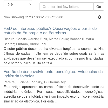
Go
Now showing items 1686-1705 of 2206
P&D de interesse público? Observações a partir do
estudo da Embrapa e da Petrobras
Ribeiro, Cassio Garcia
;
Fuck, Marco Paulo
;
Bonacelli, Maria
Beatriz
;
Furtado, Andre Tosi
O setor público desempenha diversas funções na economia. Nas
últimas dé cadas, muito tem se debatido sobre quais seriam as
atividades que deveriam ser executada s, ou mesmo financiadas,
pelo setor público. Muito se fala ...
Padrão de desenvolvimento tecnológico: Evidências da
indústria fotônica
Pereira, Luciana
;
Plonsky, Guilherme Ary
Este artigo apresenta as características de desenvolvimento da
indústria fotônica. Por suas especificidades tecnológicas,
acredita-se que a fotônica terá um impacto econômico e industrial
similar ao da eletrônica. Por esta ...