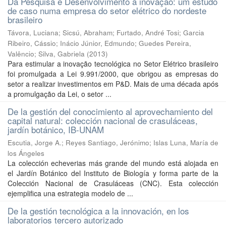
Da Pesquisa e Desenvolvimento à inovação: um estudo
de caso numa empresa do setor elétrico do nordeste
brasileiro
Távora, Luciana
;
Sicsú, Abraham
;
Furtado, André Tosi
;
Garcia
Ribeiro, Cássio
;
Inácio Júnior, Edmundo
;
Guedes Pereira,
Valêncio
;
Silva, Gabriela
(
2013
)
Para estimular a inovação tecnológica no Setor Elétrico brasileiro
foi promulgada a Lei 9.991/2000, que obrigou as empresas do
setor a realizar investimentos em P&D. Mais de uma década após
a promulgação da Lei, o setor ...
De la gestión del conocimiento al aprovechamiento del
capital natural: colección nacional de crasuláceas,
jardín botánico, IB-UNAM
Escutia, Jorge A.
;
Reyes Santiago, Jerónimo
;
Islas Luna, María de
los Ángeles
La colección echeverias más grande del mundo está alojada en
el Jardín Botánico del Instituto de Biología y forma parte de la
Colección Nacional de Crasuláceas (CNC). Esta colección
ejemplifica una estrategia modelo de ...
De la gestión tecnológica a la innovación, en los
laboratorios tercero autorizado