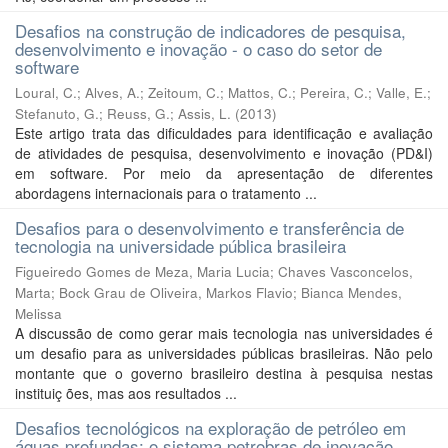
Desafios na construção de indicadores de pesquisa,
desenvolvimento e inovação - o caso do setor de
software
Loural, C.
;
Alves, A.
;
Zeitoum, C.
;
Mattos, C.
;
Pereira, C.
;
Valle, E.
;
Stefanuto, G.
;
Reuss, G.
;
Assis, L.
(
2013
)
Este artigo trata das dificuldades para identificação e avaliação
de atividades de pesquisa, desenvolvimento e inovação (PD&I)
em software. Por meio da apresentação de diferentes
abordagens internacionais para o tratamento ...
Desafios para o desenvolvimento e transferência de
tecnologia na universidade pública brasileira
Figueiredo Gomes de Meza, Maria Lucia
;
Chaves Vasconcelos,
Marta
;
Bock Grau de Oliveira, Markos Flavio
;
Bianca Mendes,
Melissa
A discussão de como gerar mais tecnologia nas universidades é
um desafio para as universidades públicas brasileiras. Não pelo
montante que o governo brasileiro destina à pesquisa nestas
instituiç ões, mas aos resultados ...
Desafios tecnológicos na exploração de petróleo em
águas profundas: o sistema petrobras de inovação