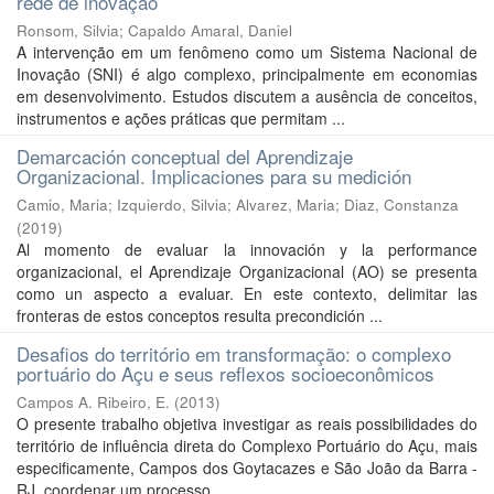
rede de inovação
Ronsom, Silvia
;
Capaldo Amaral, Daniel
A intervenção em um fenômeno como um Sistema Nacional de
Inovação (SNI) é algo complexo, principalmente em economias
em desenvolvimento. Estudos discutem a ausência de conceitos,
instrumentos e ações práticas que permitam ...
Demarcación conceptual del Aprendizaje
Organizacional. Implicaciones para su medición
Camio, Maria
;
Izquierdo, Silvia
;
Alvarez, Maria
;
Diaz, Constanza
(
2019
)
Al momento de evaluar la innovación y la performance
organizacional, el Aprendizaje Organizacional (AO) se presenta
como un aspecto a evaluar. En este contexto, delimitar las
fronteras de estos conceptos resulta precondición ...
Desafios do território em transformação: o complexo
portuário do Açu e seus reflexos socioeconômicos
Campos A. Ribeiro, E.
(
2013
)
O presente trabalho objetiva investigar as reais possibilidades do
território de influência direta do Complexo Portuário do Açu, mais
especificamente, Campos dos Goytacazes e São João da Barra -
RJ, coordenar um processo ...